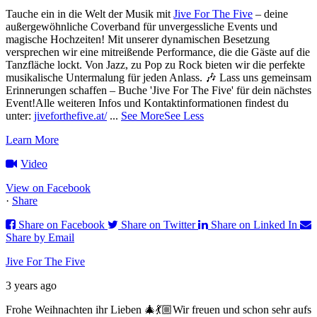
Tauche ein in die Welt der Musik mit
Jive For The Five
– deine
außergewöhnliche Coverband für unvergessliche Events und
magische Hochzeiten!
Mit unserer dynamischen Besetzung
versprechen wir eine mitreißende Performance, die die Gäste auf die
Tanzfläche lockt. Von Jazz, zu Pop zu Rock bieten wir die perfekte
musikalische Untermalung für jeden Anlass. 🎶
Lass uns gemeinsam
Erinnerungen schaffen – Buche 'Jive For The Five' für dein nächstes
Event!
Alle weiteren Infos und Kontaktinformationen findest du
unter:
jiveforthefive.at/
...
See More
See Less
Learn More
Video
View on Facebook
·
Share
Share on Facebook
Share on Twitter
Share on Linked In
Share by Email
Jive For The Five
3 years ago
Frohe Weihnachten ihr Lieben 🎄💃🏼
Wir freuen und schon sehr aufs