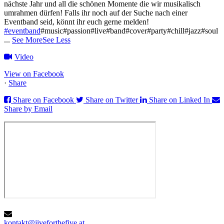
nächste Jahr und all die schönen Momente die wir musikalisch
umrahmen dürfen!
Falls ihr noch auf der Suche nach einer
Eventband seid, könnt ihr euch gerne melden!
#eventband
#music#passion#live#band#cover#party#chill#jazz#soul
...
See More
See Less
Video
View on Facebook
·
Share
Share on Facebook
Share on Twitter
Share on Linked In
Share by Email
kontakt@jiveforthefive.at