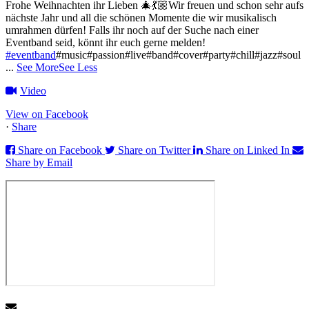
Frohe Weihnachten ihr Lieben 🎄💃🏼
Wir freuen und schon sehr aufs
nächste Jahr und all die schönen Momente die wir musikalisch
umrahmen dürfen!
Falls ihr noch auf der Suche nach einer
Eventband seid, könnt ihr euch gerne melden!
#eventband
#music#passion#live#band#cover#party#chill#jazz#soul
...
See More
See Less
Video
View on Facebook
·
Share
Share on Facebook
Share on Twitter
Share on Linked In
Share by Email