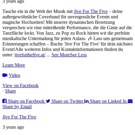
3 years ago
Tauche ein in die Welt der Musik mit
Jive For The Five
– deine
außergewöhnliche Coverband für unvergessliche Events und
magische Hochzeiten!
Mit unserer dynamischen Besetzung
versprechen wir eine mitreißende Performance, die die Gäste auf die
Tanzfläche lockt. Von Jazz, zu Pop zu Rock bieten wir die perfekte
musikalische Untermalung für jeden Anlass. 🎶
Lass uns gemeinsam
Erinnerungen schaffen – Buche 'Jive For The Five' für dein nächstes
Event!
Alle weiteren Infos und Kontaktinformationen findest du
unter:
jiveforthefive.at/
...
See More
See Less
Learn More
Video
View on Facebook
·
Share
Share on Facebook
Share on Twitter
Share on Linked In
Share by Email
Jive For The Five
3 years ago