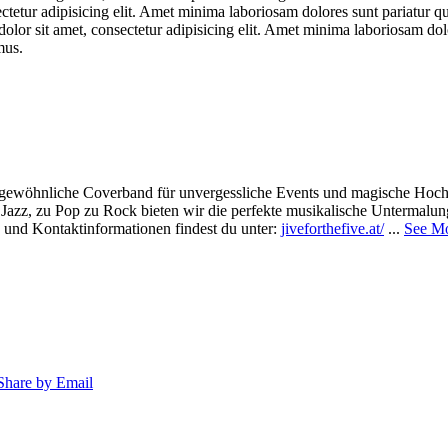
ectetur adipisicing elit. Amet minima laboriosam dolores sunt pariatur
olor sit amet, consectetur adipisicing elit. Amet minima laboriosam do
mus.
gewöhnliche Coverband für unvergessliche Events und magische Hoch
 Jazz, zu Pop zu Rock bieten wir die perfekte musikalische Untermalun
s und Kontaktinformationen findest du unter:
jiveforthefive.at/
...
See M
Share by Email