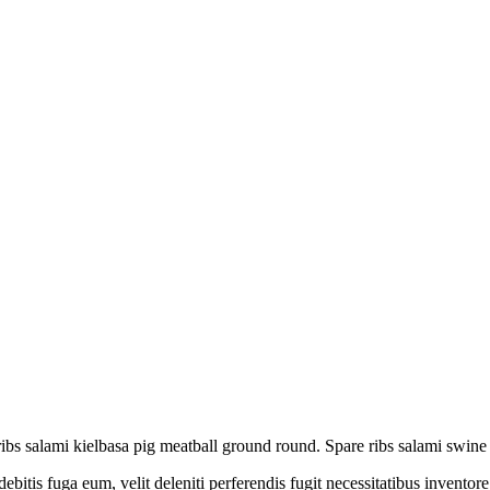
f ribs salami kielbasa pig meatball ground round. Spare ribs salami swin
ebitis fuga eum, velit deleniti perferendis fugit necessitatibus invent