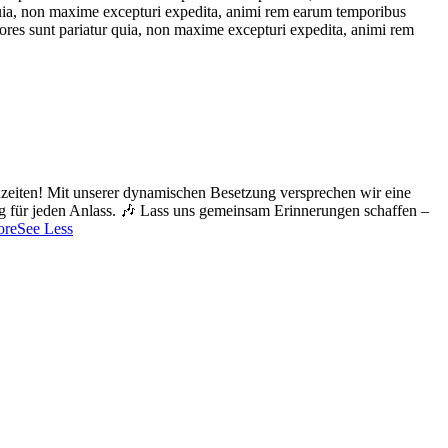
 quia, non maxime excepturi expedita, animi rem earum temporibus
lores sunt pariatur quia, non maxime excepturi expedita, animi rem
zeiten!
Mit unserer dynamischen Besetzung versprechen wir eine
g für jeden Anlass. 🎶
Lass uns gemeinsam Erinnerungen schaffen –
ore
See Less