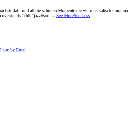
 nächste Jahr und all die schönen Momente die wir musikalisch umrahm
cover#party#chill#jazz#soul
...
See More
See Less
Share by Email