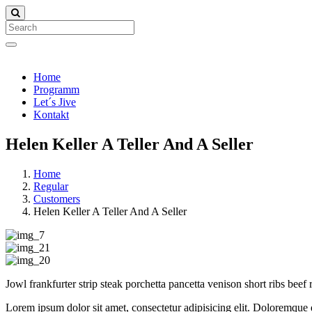
Search
Home
Programm
Let´s Jive
Kontakt
Helen Keller A Teller And A Seller
Home
Regular
Customers
Helen Keller A Teller And A Seller
Jowl frankfurter strip steak porchetta pancetta venison short ribs bee
Lorem ipsum dolor sit amet, consectetur adipisicing elit. Doloremque d