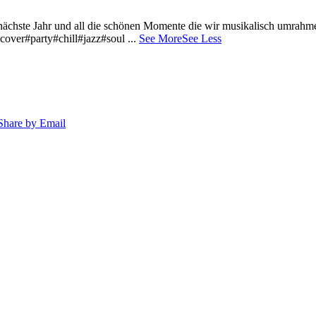
 nächste Jahr und all die schönen Momente die wir musikalisch umrahm
cover#party#chill#jazz#soul
...
See More
See Less
Share by Email