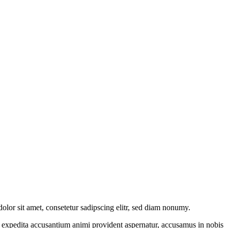
olor sit amet, consetetur sadipscing elitr, sed diam nonumy.
ore expedita accusantium animi provident aspernatur, accusamus in nobis