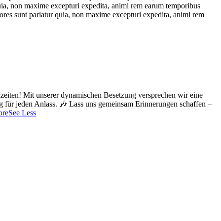
 quia, non maxime excepturi expedita, animi rem earum temporibus
lores sunt pariatur quia, non maxime excepturi expedita, animi rem
zeiten!
Mit unserer dynamischen Besetzung versprechen wir eine
g für jeden Anlass. 🎶
Lass uns gemeinsam Erinnerungen schaffen –
ore
See Less