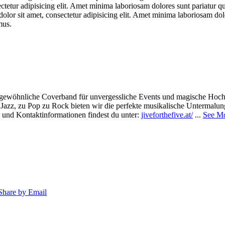
ectetur adipisicing elit. Amet minima laboriosam dolores sunt pariatur
olor sit amet, consectetur adipisicing elit. Amet minima laboriosam do
mus.
gewöhnliche Coverband für unvergessliche Events und magische Hoch
 Jazz, zu Pop zu Rock bieten wir die perfekte musikalische Untermalun
s und Kontaktinformationen findest du unter:
jiveforthefive.at/
...
See M
Share by Email