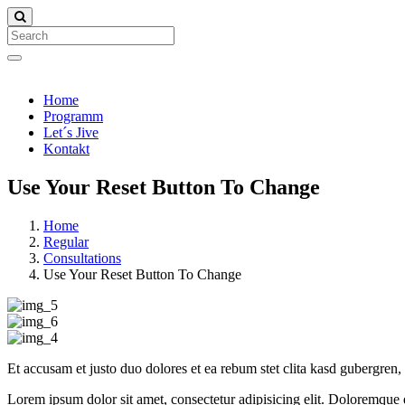
Search
Home
Programm
Let´s Jive
Kontakt
Use Your Reset Button To Change
Home
Regular
Consultations
Use Your Reset Button To Change
Et accusam et justo duo dolores et ea rebum stet clita kasd gubergren,
Lorem ipsum dolor sit amet, consectetur adipisicing elit. Doloremque d