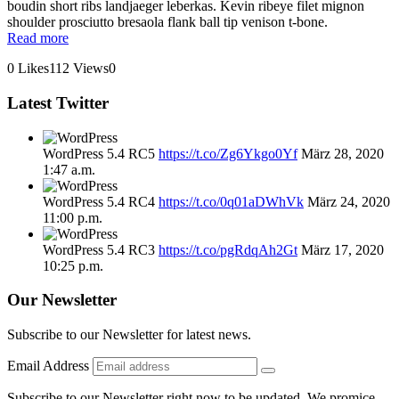
boudin short ribs landjaeger leberkas. Kevin ribeye filet mignon
shoulder prosciutto bresaola flank ball tip venison t-bone.
Read more
0
Likes
112
Views
0
Latest
Twitter
WordPress 5.4 RC5
https://t.co/Zg6Ykgo0Yf
März 28, 2020
1:47 a.m.
WordPress 5.4 RC4
https://t.co/0q01aDWhVk
März 24, 2020
11:00 p.m.
WordPress 5.4 RC3
https://t.co/pgRdqAh2Gt
März 17, 2020
10:25 p.m.
Our
Newsletter
Subscribe to our Newsletter for latest news.
Email Address
Subscribe to our Newsletter right now to be updated. We promice