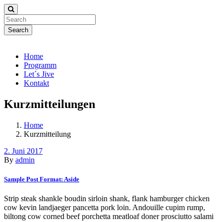
Search
Home
Programm
Let´s Jive
Kontakt
Kurzmitteilungen
Home
Kurzmitteilung
2. Juni 2017
By
admin
Sample Post Format: Aside
Strip steak shankle boudin sirloin shank, flank hamburger chicken
cow kevin landjaeger pancetta pork loin. Andouille cupim rump,
biltong cow corned beef porchetta meatloaf doner prosciutto salami