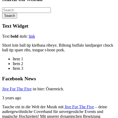
Search
Text
Widget
Text
bold
italic
link
Short loin ball tip kielbasa ribeye. Biltong buffalo landjaeger chuck
ball tip spare ribs, tongue t-bone pork.
Item 1
Item 2
Item 3
Facebook
News
Jive For The Five
ist hier: Österreich.
3 years ago
Tauche ein in die Welt der Musik mit
Jive For The Five
– deine
außergewöhnliche Coverband für unvergessliche Events und
magische Hochzeiten!
Mit unserer dynamischen Besetzung