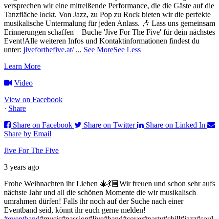
versprechen wir eine mitreißende Performance, die die Gäste auf die
Tanzfläche lockt. Von Jazz, zu Pop zu Rock bieten wir die perfekte
musikalische Untermalung für jeden Anlass. 🎶
Lass uns gemeinsam
Erinnerungen schaffen – Buche 'Jive For The Five' für dein nächstes
Event!
Alle weiteren Infos und Kontaktinformationen findest du
unter:
jiveforthefive.at/
...
See More
See Less
Learn More
Video
View on Facebook
·
Share
Share on Facebook
Share on Twitter
Share on Linked In
Share by Email
Jive For The Five
3 years ago
Frohe Weihnachten ihr Lieben 🎄💃🏼
Wir freuen und schon sehr aufs
nächste Jahr und all die schönen Momente die wir musikalisch
umrahmen dürfen!
Falls ihr noch auf der Suche nach einer
Eventband seid, könnt ihr euch gerne melden!
#eventband
#music#passion#live#band#cover#party#chill#jazz#soul