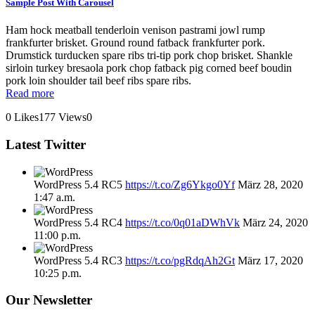
Sample Post With Carousel
Ham hock meatball tenderloin venison pastrami jowl rump
frankfurter brisket. Ground round fatback frankfurter pork.
Drumstick turducken spare ribs tri-tip pork chop brisket. Shankle
sirloin turkey bresaola pork chop fatback pig corned beef boudin
pork loin shoulder tail beef ribs spare ribs.
Read more
0
Likes
177
Views
0
Latest
Twitter
WordPress 5.4 RC5
https://t.co/Zg6Ykgo0Yf
März 28, 2020
1:47 a.m.
WordPress 5.4 RC4
https://t.co/0q01aDWhVk
März 24, 2020
11:00 p.m.
WordPress 5.4 RC3
https://t.co/pgRdqAh2Gt
März 17, 2020
10:25 p.m.
Our
Newsletter