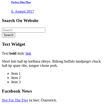
Perfect
Diet Plan
6. August 2017
Search
On
Website
Search
Text
Widget
Text
bold
italic
link
Short loin ball tip kielbasa ribeye. Biltong buffalo landjaeger chuck
ball tip spare ribs, tongue t-bone pork.
Item 1
Item 2
Item 3
Facebook
News
Jive For The Five
ist hier: Österreich.