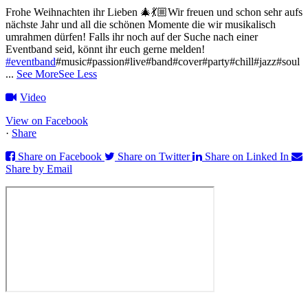
Frohe Weihnachten ihr Lieben 🎄💃🏼
Wir freuen und schon sehr aufs
nächste Jahr und all die schönen Momente die wir musikalisch
umrahmen dürfen!
Falls ihr noch auf der Suche nach einer
Eventband seid, könnt ihr euch gerne melden!
#eventband
#music#passion#live#band#cover#party#chill#jazz#soul
...
See More
See Less
Video
View on Facebook
·
Share
Share on Facebook
Share on Twitter
Share on Linked In
Share by Email