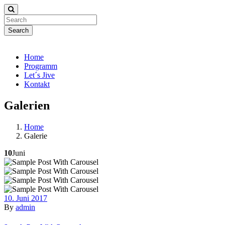
Search
Home
Programm
Let´s Jive
Kontakt
Galerien
Home
Galerie
10
Juni
10. Juni 2017
By
admin