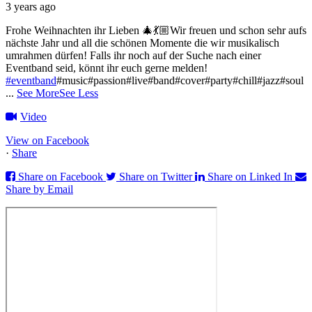
3 years ago
Frohe Weihnachten ihr Lieben 🎄💃🏼
Wir freuen und schon sehr aufs
nächste Jahr und all die schönen Momente die wir musikalisch
umrahmen dürfen!
Falls ihr noch auf der Suche nach einer
Eventband seid, könnt ihr euch gerne melden!
#eventband
#music#passion#live#band#cover#party#chill#jazz#soul
...
See More
See Less
Video
View on Facebook
·
Share
Share on Facebook
Share on Twitter
Share on Linked In
Share by Email