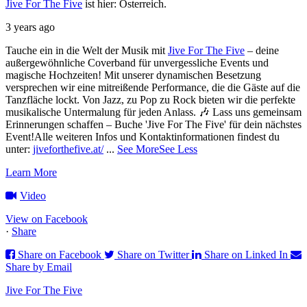
Jive For The Five
ist hier: Österreich.
3 years ago
Tauche ein in die Welt der Musik mit
Jive For The Five
– deine
außergewöhnliche Coverband für unvergessliche Events und
magische Hochzeiten!
Mit unserer dynamischen Besetzung
versprechen wir eine mitreißende Performance, die die Gäste auf die
Tanzfläche lockt. Von Jazz, zu Pop zu Rock bieten wir die perfekte
musikalische Untermalung für jeden Anlass. 🎶
Lass uns gemeinsam
Erinnerungen schaffen – Buche 'Jive For The Five' für dein nächstes
Event!
Alle weiteren Infos und Kontaktinformationen findest du
unter:
jiveforthefive.at/
...
See More
See Less
Learn More
Video
View on Facebook
·
Share
Share on Facebook
Share on Twitter
Share on Linked In
Share by Email
Jive For The Five