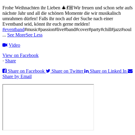
Frohe Weihnachten ihr Lieben 🎄💃🏼
Wir freuen und schon sehr aufs
nächste Jahr und all die schönen Momente die wir musikalisch
umrahmen dürfen!
Falls ihr noch auf der Suche nach einer
Eventband seid, könnt ihr euch gerne melden!
#eventband
#music#passion#live#band#cover#party#chill#jazz#soul
...
See More
See Less
Video
View on Facebook
·
Share
Share on Facebook
Share on Twitter
Share on Linked In
Share by Email