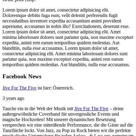
Lorem ipsum dolor sit amet, consectetur adipisicing elit.
Doloremque debitis fuga eum, velit deleniti perferendis fugit
necessitatibus inventore expedita accusantium animi provident
aspernatur, accusamus in nobis illo? Exercitationem, deserunt esse.
Lorem ipsum dolor sit amet, consectetur adipisicing elit. Amet
minima laboriosam dolores sunt pariatur quia, non maxime excepturi
expedita, animi rem earum temporibus quidem molestias. Aut
blanditiis, nulla esse accusamus. Lorem ipsum dolor sit amet,
consectetur adipisicing elit. Amet minima laboriosam dolores sunt
pariatur quia, non maxime excepturi expedita, animi rem earum
temporibus quidem molestias. Aut blanditiis, nulla esse accusamus.
Facebook
News
Jive For The Five
ist hier: Österreich.
3 years ago
Tauche ein in die Welt der Musik mit
Jive For The Five
– deine
außergewöhnliche Coverband für unvergessliche Events und
magische Hochzeiten!
Mit unserer dynamischen Besetzung
versprechen wir eine mitreißende Performance, die die Gäste auf die
Tanzfläche lockt. Von Jazz, zu Pop zu Rock bieten wir die perfekte
musikalische Untermalung für jeden Anlass. 🎶
Lass uns gemeinsam