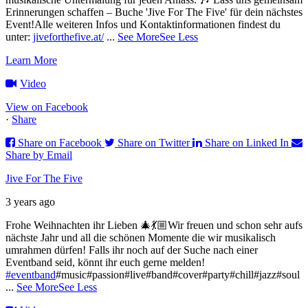
Erinnerungen schaffen – Buche 'Jive For The Five' für dein nächstes
Event!
Alle weiteren Infos und Kontaktinformationen findest du
unter:
jiveforthefive.at/
...
See More
See Less
Learn More
Video
View on Facebook
·
Share
Share on Facebook
Share on Twitter
Share on Linked In
Share by Email
Jive For The Five
3 years ago
Frohe Weihnachten ihr Lieben 🎄💃🏼
Wir freuen und schon sehr aufs
nächste Jahr und all die schönen Momente die wir musikalisch
umrahmen dürfen!
Falls ihr noch auf der Suche nach einer
Eventband seid, könnt ihr euch gerne melden!
#eventband
#music#passion#live#band#cover#party#chill#jazz#soul
...
See More
See Less